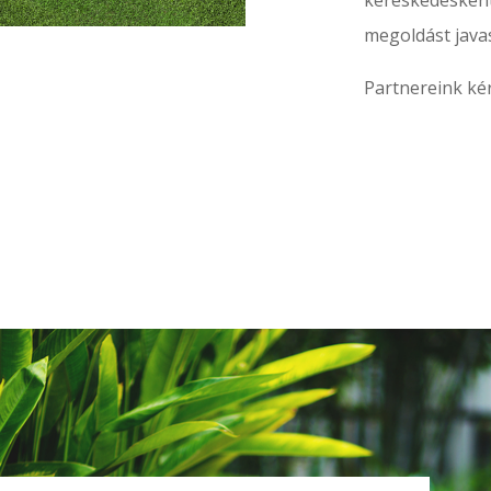
kereskedésként
megoldást javas
Partnereink ké