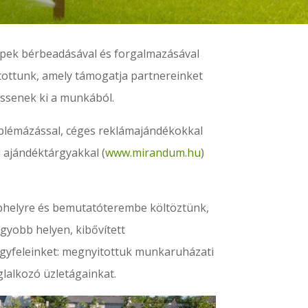
gépek bérbeadásával és forgalmazásával
ítottunk, amely támogatja partnereinket
ssenek ki a munkából.
blémázással, céges reklámajándékokkal
i ajándéktárgyakkal (
www.mirandum.hu
)
phelyre és bemutatóterembe költöztünk,
yobb helyen, kibővített
ügyfeleinket: megnyitottuk munkaruházati
lalkozó üzletágainkat.