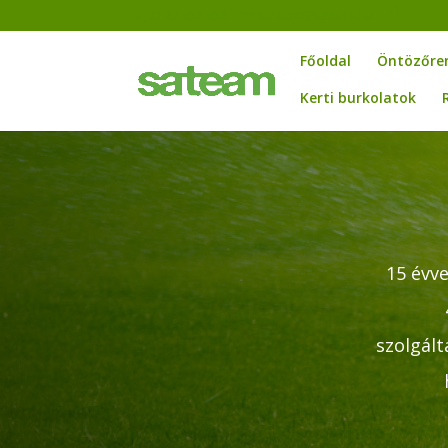
06 23 453 453
sateam@sateam.hu
Főoldal
Öntözőre
Kerti burkolatok
15 évve
szolgált