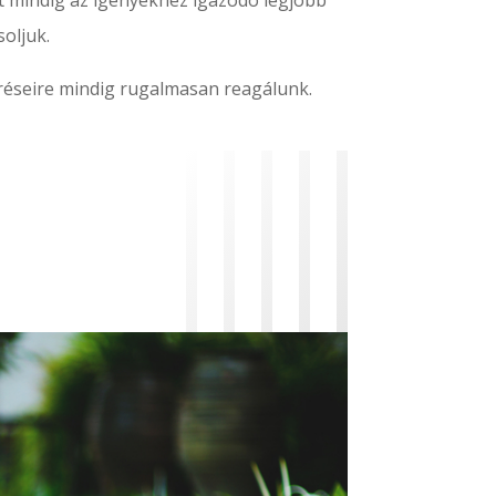
 mindig az igényekhez igazodó legjobb
oljuk.
réseire mindig rugalmasan reagálunk.