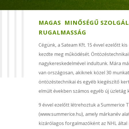
MAGAS MINŐSÉGŰ SZOLGÁL
RUGALMASSÁG
Cégünk, a Sateam Kft. 15 évvel ezelőtt kis
kezdte meg működését. Öntözéstechnikai 
nagykereskedelmével indultunk. Mára má
van országosan, akiknek közel 30 munkat
öntözéstechnikai és egyéb kiegészítő kert
elmúlt években számos egyéb új üzletág k
9 évvel ezelőtt létrehoztuk a Summerice
(www.summerice.hu), amely márkanév ala
kizárólagos forgalmazóként az NHL által 