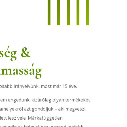
ség &
lmasság
osabb irányelvünk, most már 15 éve.
em engedünk: kizárólag olyan termékeket
amelyekről azt gondoljuk – aki megveszi,
ett lesz vele. Márkafüggetlen