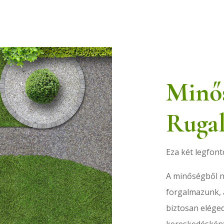
Minő
Ruga
Eza két legfont
A minőségből n
forgalmazunk, 
biztosan eléged