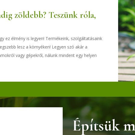
ndig zöldebb? Teszünk róla,
ogy ez élmény is legyen! Termékeink, szolgáltatásaink
 legszebb lesz a környéken! Legyen szó akár a
számokról vagy gépekről, nálunk mindent egy helyen
Építsük m