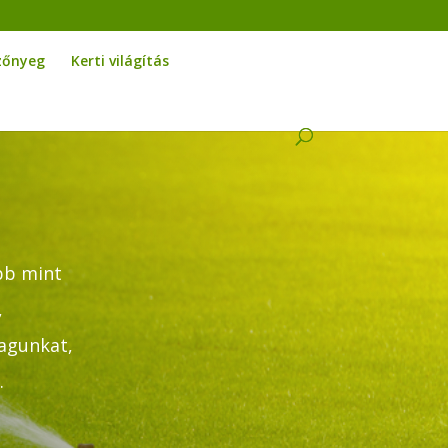
zőnyeg
Kerti világítás
öbb mint
,
magunkat,
.