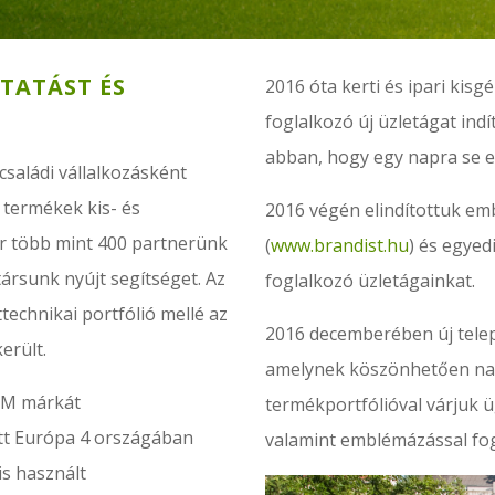
TATÁST ÉS
2016 óta kerti és ipari kis
foglalkozó új üzletágat ind
abban, hogy egy napra se e
 családi vállalkozásként
termékek kis- és
2016 végén elindítottuk em
r több mint 400 partnerünk
(
www.brandist.hu
) és egyed
ársunk nyújt segítséget. Az
foglalkozó üzletágainkat.
technikai portfólió mellé az
2016 decemberében új tele
erült.
amelynek köszönhetően nag
 TM márkát
termékportfólióval várjuk 
tt Európa 4 országában
valamint emblémázással fog
is használt