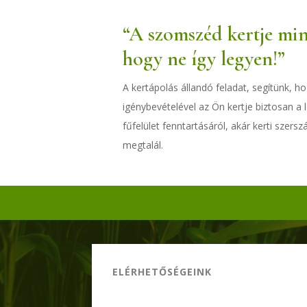
“A szomszéd kertje mi
hogy ne így legyen!”
A kertápolás állandó feladat, segítünk, h
igénybevételével az Ön kertje biztosan a
fűfelület fenntartásáról, akár kerti szer
megtalál.
ELÉRHETŐSÉGEINK