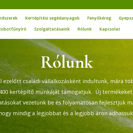
ndszerek
Kertépítési segédanyagok
Fenyőkéreg
Gyeps
Robotfűnyíró
Szolgáltatásaink
Rólunk
Kapcsolat
Rólunk
l ezelőtt családi vállalkozásként indultunk, mára t
400 kertépítő munkáját támogatjuk. Új termékeket
atásokat vezetünk be és folyamatosan fejlesztjük 
hogy mindig a legjobbat és a legjobb áron adhassuk