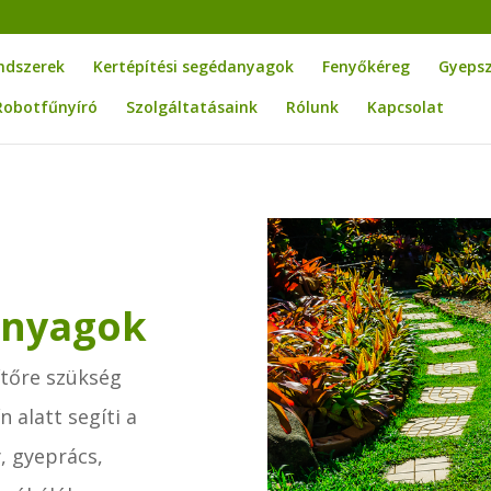
ndszerek
Kertépítési segédanyagok
Fenyőkéreg
Gyeps
Robotfűnyíró
Szolgáltatásaink
Rólunk
Kapcsolat
anyagok
ítőre szükség
n alatt segíti a
, gyeprács,