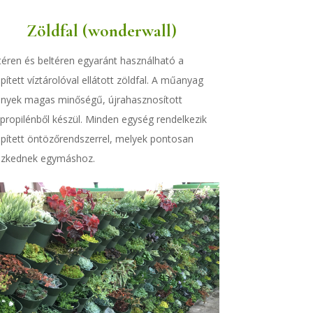
Zöldfal (wonderwall)
téren és beltéren egyaránt használható a
pített víztárolóval ellátott zöldfal. A műanyag
nyek magas minőségű, újrahasznosított
ipropilénből készül. Minden egység rendelkezik
pített öntözőrendszerrel, melyek pontosan
eszkednek egymáshoz.