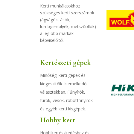
Kerti munkálatokhoz
szükséges kerti szerszámok
(ágvágók, ásók,
lombgereblyék, metszőollók)
a legjobb márkák
képviselőitől.
Kertészeti gépek
Minőségi kerti gépek és
kiegészítőik
kiemelkedő
választékban. Fűnyírók,
fúrók, vésők, robotfűnyírók
és egyéb kerti kisgépek.
Hobby kert
Hobbikertészkedéshez és