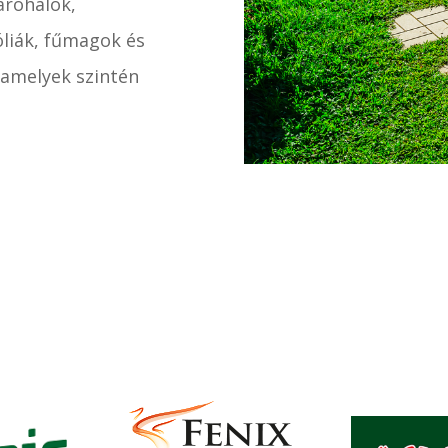
aróhálók,
óliák, fűmagok és
 amelyek szintén