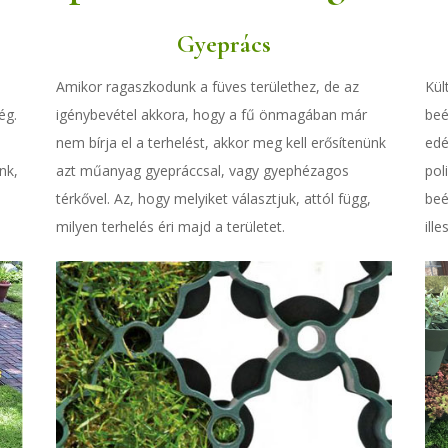
Gyeprács
Amikor ragaszkodunk a füves területhez, de az
Kül
ég.
igénybevétel akkora, hogy a fű önmagában már
beé
nem bírja el a terhelést, akkor meg kell erősítenünk
edé
nk,
azt műanyag gyepráccsal, vagy gyephézagos
pol
térkővel. Az, hogy melyiket választjuk, attól függ,
beé
milyen terhelés éri majd a területet.
ill