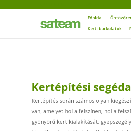
06 23 453 453
sateam@sateam.hu
Főoldal
Öntözőre
Kerti burkolatok
Kertépítési segéd
Kertépítés során számos olyan kiegész
van, amelyet hol a felszínen, hol a felszí
gyönyörű kert kialakítását: gyepszegély