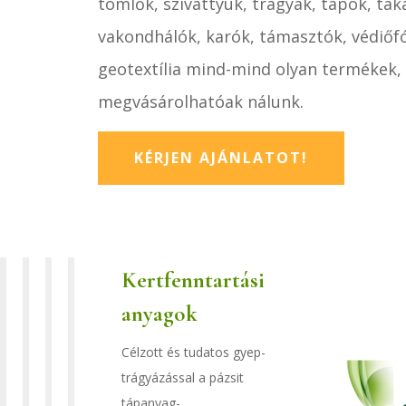
tömlők, szivattyúk, trágyák, tápok, tak
vakondhálók, karók, támasztók, védiőf
geotextília mind-mind olyan termékek,
megvásárolhatóak nálunk.
KÉRJEN AJÁNLATOT!
Kertfenntartási
anyagok
Célzott és tudatos gyep-
trágyázással a pázsit
tápanyag-