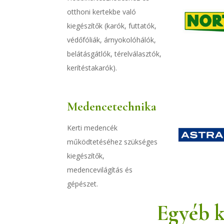
otthoni kertekbe való
kiegészítők (karók, futtatók,
védőfóliák, árnyokolóhálók,
belátásgátlók, térelválasztók,
kerítéstakarók).
Medencetechnika
Kerti medencék
működtetéséhez szükséges
kiegészítők,
medencevilágítás és
gépészet.
Egyéb k