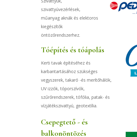
Szivattyúk,
szivattyúvezérlések,
műanyag aknák és elektoros
kiegészítők
öntözőrendszerhez.
Tóépítés és tóápolás
Kerti tavak építéséhez és
karbantartásához szükséges
vegyszerek, takaró -és merítőhálók,
UV izzók, tóporszívók,
szűrőrendszerek, tófólia, patak- és
vízjátékszivattyú, geotextília.
Csepegtető - és
balkonöntözés