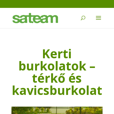
06 23 453 453
sateam@sateam.hu
Kerti
burkolatok –
térkő és
kavicsburkolat