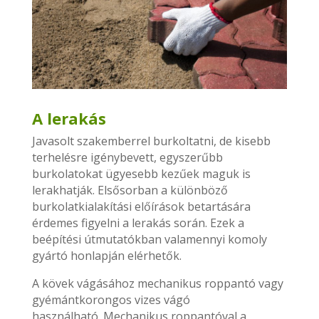
A lerakás
Javasolt szakemberrel burkoltatni, de kisebb
terhelésre igénybevett, egyszerűbb
burkolatokat ügyesebb kezűek maguk is
lerakhatják. Elsősorban a különböző
burkolatkialakítási előírások betartására
érdemes figyelni a lerakás során. Ezek a
beépítési útmutatókban valamennyi komoly
gyártó honlapján elérhetők.
A kövek vágásához mechanikus roppantó vagy
gyémántkorongos vizes vágó
használható. Mechanikus roppantóval a