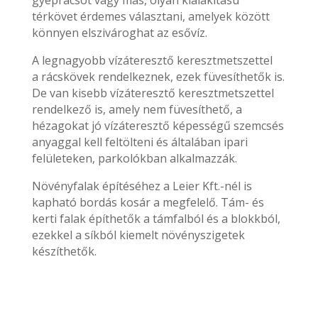
gyeprácsot vagy más, olyan kialakítású
térkövet érdemes választani, amelyek között
könnyen elszivároghat az esővíz.
A legnagyobb vízáteresztő keresztmetszettel
a rácskövek rendelkeznek, ezek füvesíthetők is.
De van kisebb vízáteresztő keresztmetszettel
rendelkező is, amely nem füvesíthető, a
hézagokat jó vízáteresztő képességű szemcsés
anyaggal kell feltölteni és általában ipari
felületeken, parkolókban alkalmazzák.
Növényfalak építéséhez a Leier Kft.-nél is
kapható bordás kosár a megfelelő. Tám- és
kerti falak építhetők a támfalból és a blokkból,
ezekkel a síkból kiemelt növényszigetek
készíthetők.