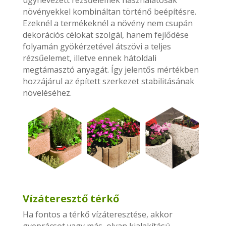
úgynevezett rézsűelemek használatosak
növényekkel kombináltan történő beépítésre.
Ezeknél a termékeknél a növény nem csupán
dekorációs célokat szolgál, hanem fejlődése
folyamán gyökérzetével átszövi a teljes
rézsűelemet, illetve ennek hátoldali
megtámasztó anyagát. Így jelentős mértékben
hozzájárul az épített szerkezet stabilitásának
növeléséhez.
Vízáteresztő térkő
Ha fontos a térkő vízáteresztése, akkor