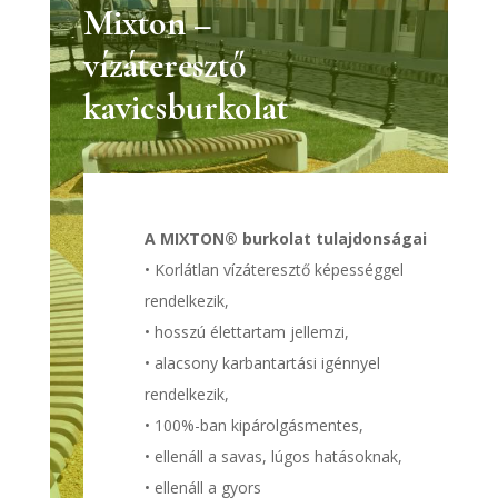
Mixton –
vízáteresztő
kavicsburkolat
A MIXTON® burkolat tulajdonságai
• Korlátlan vízáteresztő képességgel
rendelkezik,
• hosszú élettartam jellemzi,
• alacsony karbantartási igénnyel
rendelkezik,
• 100%-ban kipárolgásmentes,
• ellenáll a savas, lúgos hatásoknak,
• ellenáll a gyors