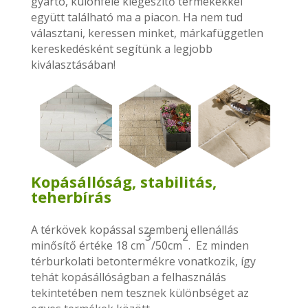
gyártó, különféle kiegészítő termékekkel
együtt található ma a piacon. Ha nem tud
választani, keressen minket, márkafüggetlen
kereskedésként segítünk a legjobb
kiválasztásában!
Kopásállóság, stabilitás,
teherbírás
A térkövek kopással szembeni ellenállás
3
2
minősítő értéke 18 cm
/50cm
.
Ez minden
térburkolati betontermékre vonatkozik, így
tehát kopásállóságban a felhasználás
tekintetében nem tesznek különbséget az