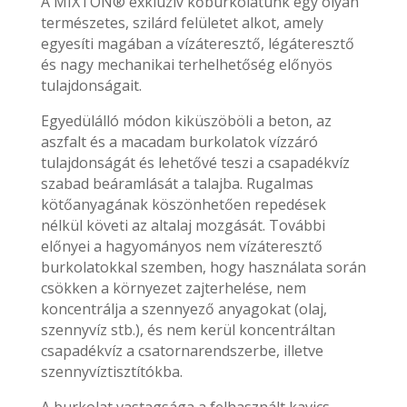
A MIXTON® exkluzív kőburkolatunk egy olyan
természetes, szilárd felületet alkot, amely
egyesíti magában a vízáteresztő, légáteresztő
és nagy mechanikai terhelhetőség előnyös
tulajdonságait.
Egyedülálló módon kiküszöböli a beton, az
aszfalt és a macadam burkolatok vízzáró
tulajdonságát és lehetővé teszi a csapadékvíz
szabad beáramlását a talajba. Rugalmas
kötőanyagának köszönhetően repedések
nélkül követi az altalaj mozgását. További
előnyei a hagyományos nem vízáteresztő
burkolatokkal szemben, hogy használata során
csökken a környezet zajterhelése, nem
koncentrálja a szennyező anyagokat (olaj,
szennyvíz stb.), és nem kerül koncentráltan
csapadékvíz a csatornarendszerbe, illetve
szennyvíztisztítókba.
A burkolat vastagsága a felhasznált kavics