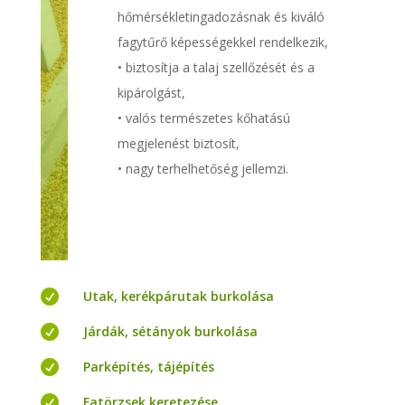
hőmérsékletingadozásnak és kiváló
fagytűrő képességekkel rendelkezik,
• biztosítja a talaj szellőzését és a
kipárolgást,
• valós természetes kőhatású
megjelenést biztosít,
• nagy terhelhetőség jellemzi.

Utak, kerékpárutak burkolása

Járdák, sétányok burkolása

Parképítés, tájépítés

Fatörzsek keretezése