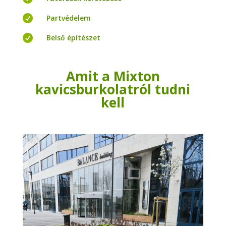

Partvédelem

Belső építészet
Amit a Mixton
kavicsburkolatról tudni
kell