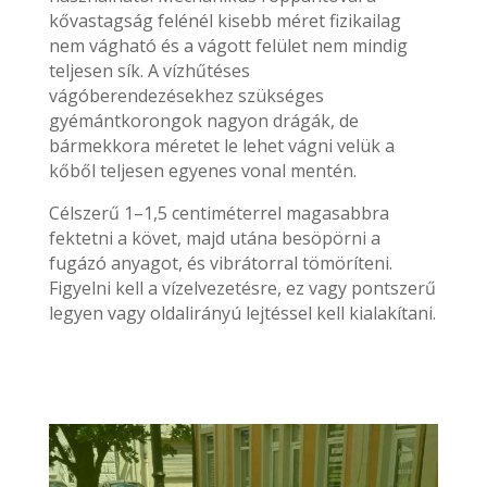
kővastagság felénél kisebb méret fizikailag
nem vágható és a vágott felület nem mindig
teljesen sík. A vízhűtéses
vágóberendezésekhez szükséges
gyémántkorongok nagyon drágák, de
bármekkora méretet le lehet vágni velük a
kőből teljesen egyenes vonal mentén.
Célszerű 1–1,5 centiméterrel magasabbra
fektetni a követ, majd utána besöpörni a
fugázó anyagot, és vibrátorral tömöríteni.
Figyelni kell a vízelvezetésre, ez vagy pontszerű
legyen vagy oldalirányú lejtéssel kell kialakítani.