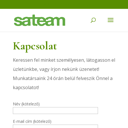
06 23 453 453
sateam@sateam.hu
Kapcsolat
Keressen fel minket személyesen, látogasson el
üzletünkbe, vagy írjon nekünk üzenetet!
Munkatársaink 24 órán belül felveszik Önnel a
kapcsolatot!
Név (kötelező)
E-mail cím (kötelező)