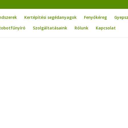
ndszerek
Kertépítési segédanyagok
Fenyőkéreg
Gyeps
Robotfűnyíró
Szolgáltatásaink
Rólunk
Kapcsolat