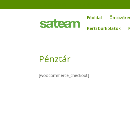
06 23 453 453
sateam@sateam.hu
Főoldal
Öntözőre
Kerti burkolatok
Pénztár
[woocommerce_checkout]